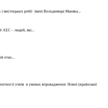
 мистецьких робіт імені Володимира Маняка...
й АЕС – людей, які...
й етап...
ентності учнів в умовах впровадження Нової української