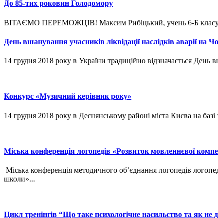
До 85-тих роковин Голодомору
ВІТАЄМО ПЕРЕМОЖЦІВ! Максим Рибіцький, учень 6-Б класу, ст
День вшанування учасників ліквідації наслідків аварії на Чо
14 грудня 2018 року в України традиційно відзначається День вш
Конкурс «Музичний керівник року»
14 грудня 2018 року в Деснянському районі міста Києва на базі 
Міська конференція логопедів «Розвиток мовленнєвої компете
Міська конференція методичного об’єднання логопедів логопе
школи»...
Цикл тренінгів “Що таке психологічне насильство та як не д