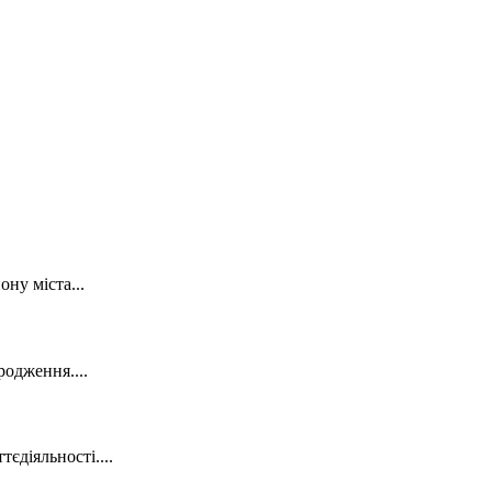
ну міста...
родження....
єдіяльності....