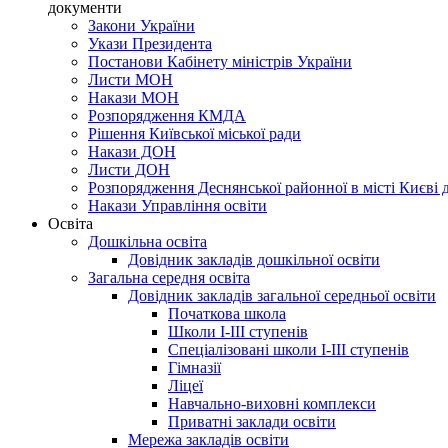
документи
Закони України
Укази Президента
Постанови Кабінету міністрів України
Листи МОН
Накази МОН
Розпорядження КМДА
Рішення Київської міської ради
Накази ДОН
Листи ДОН
Розпорядження Деснянської районної в місті Києві д
Накази Управління освіти
Освіта
Дошкільна освіта
Довідник закладів дошкільної освіти
Загальна середня освіта
Довідник закладів загальної середньої освіти
Початкова школа
Школи І-ІІІ ступенів
Спеціалізовані школи І-ІІІ ступенів
Гімназії
Ліцеї
Навчально-виховні комплекси
Приватні заклади освіти
Мережа закладів освіти