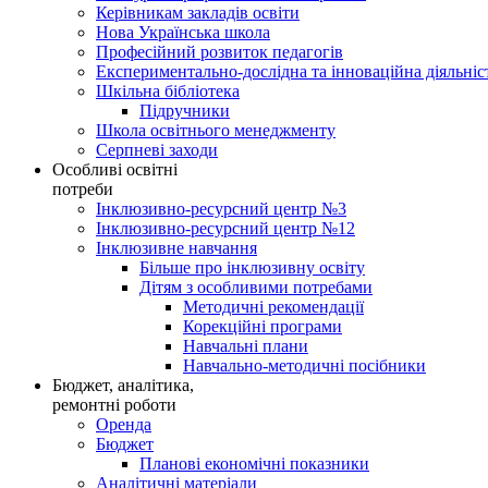
Керівникам закладів освіти
Нова Українська школа
Професійний розвиток педагогів
Експериментально-дослідна та інноваційна діяльніс
Шкільна бібліотека
Підручники
Школа освітнього менеджменту
Серпневі заходи
Особливі освітні
потреби
Інклюзивно-ресурсний центр №3
Інклюзивно-ресурсний центр №12
Інклюзивне навчання
Більше про інклюзивну освіту
Дітям з особливими потребами
Методичні рекомендації
Корекційні програми
Навчальні плани
Навчально-методичні посібники
Бюджет, аналітика,
ремонтні роботи
Оренда
Бюджет
Планові економічні показники
Аналітичні матеріали