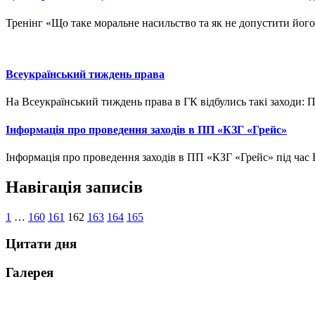
Тренінг «Що таке моральне насильство та як не допустити йог
Всеукраїнський тиждень права
На Всеукраїнський тиждень права в ГК відбулись такі заходи: Пр
Інформація про проведення заходів в ПП «КЗГ «Грейс»
Інформація про проведення заходів в ПП «КЗГ «Грейс» під час В
Навігація записів
1
…
160
161
162
163
164
165
Цитати дня
Галерея