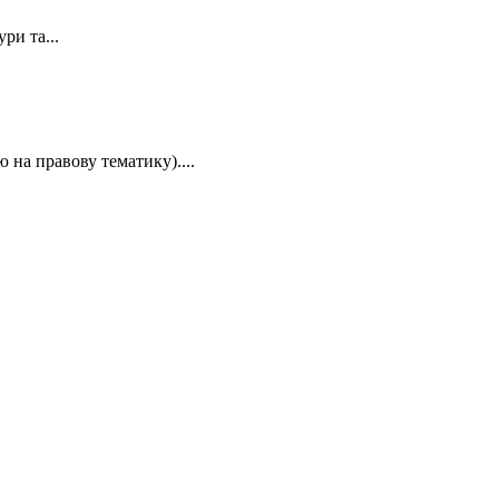
ри та...
 на правову тематику)....