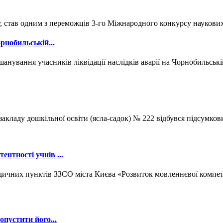
ав одним з переможців 3-го Міжнародного конкурсу наукових і
рнобильській...
анування учасників ліквідації наслідків аварії на Чорнобильські
закладу дошкільної освіти (ясла-садок) № 222 відбувся підсумкови
нтності учнів ...
дичних пунктів ЗЗСО міста Києва «Розвиток мовленнєвої компет
опустити його...