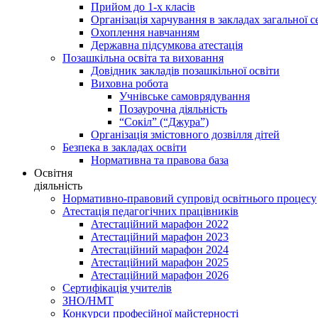
Прийом до 1-х класів
Організація харчування в закладах загальної с
Охоплення навчанням
Державна підсумкова атестація
Позашкільна освіта та виховання
Довідник закладів позашкільної освіти
Виховна робота
Учнівське самоврядування
Позаурочна діяльність
“Сокіл” (“Джура”)
Організація змістовного дозвілля дітей
Безпека в закладах освіти
Нормативна та правова база
Освітня
діяльність
Нормативно-правовий супровід освітнього процесу
Атестація педагогічних працівників
Атестаційний марафон 2022
Атестаційний марафон 2023
Атестаційний марафон 2024
Атестаційний марафон 2025
Атестаційний марафон 2026
Сертифікація учителів
ЗНО/НМТ
Конкурси професійної майстерності