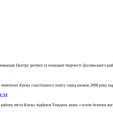
ованців Центру дитячої та юнацької творчості Деснянського райо
я чемпіонат Києва з настільного тенісу серед юнаків 2008 року на
СТІ
 району міста Києва відбувся Тиждень знань з основ безпеки житт