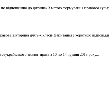
о по відношенню до дитини» З метою формування правової культу
авова вікторина для 9-х класів (запитання з короткою відповіддю
сеукраїнського тижня права з 10 по 14 грудня 2018 року...