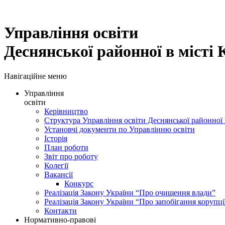
Управління освіти
Деснянської районної в місті 
Навігаційне меню
Управління
освіти
Керівництво
Структура Управління освіти Деснянської районної в
Установчі документи по Управлінню освіти
Історія
План роботи
Звіт про роботу
Колегії
Вакансії
Конкурс
Реалізація Закону України “Про очищення влади”
Реалізація Закону України “Про запобігання корупці
Контакти
Нормативно-правові