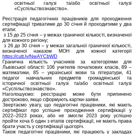
освітньої галузі та/або освітньої галузі
«Суспільствознавство».
Реєстрація педагогічних працівників для проходження
сертифікації триватиме до 30 січня й проходитиме у два
етапи:
з 15 до 25 січня – у межах граничної кількості, визначеної
для кожного регіону;
з 26 до 30 січня – у межах загальної граничної кількості,
визначеної наказом МОН для кожної категорії
https://cutt.ly/NwAYCbWD
Гранична кількість учасників за категоріями для
Львівської області: 106 учителів початкових класів, 89 –
математики, 85 – української мови та літератури, 41
педагог навчальних предметів громадянської та
історичної освітньої галузі та/або освітньої галузі
«Суспільствознавство».
Наголошуємо: реєстрацію може бути припинено
достроково, якщо сформують картки-заяви.
Звертаємо увагу, що педагогічні працівники, які мають
сертифікат про успішне проходження сертифікації у
2022–2023 роках, або не змогли 2023 року успішно
пройти хоча б один з етапів сертифікації, не мають права
брати участь у сертифікації цьогоріч.
Також педагогічні працівники, які працюють у закладах