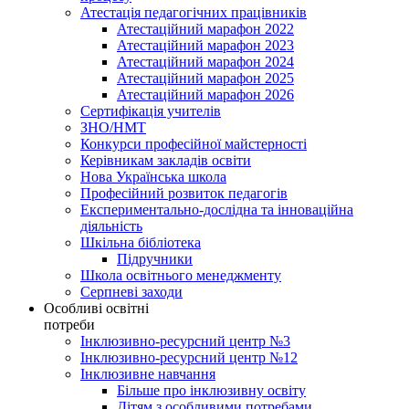
Атестація педагогічних працівників
Атестаційний марафон 2022
Атестаційний марафон 2023
Атестаційний марафон 2024
Атестаційний марафон 2025
Атестаційний марафон 2026
Сертифікація учителів
ЗНО/НМТ
Конкурси професійної майстерності
Керівникам закладів освіти
Нова Українська школа
Професійний розвиток педагогів
Експериментально-дослідна та інноваційна
діяльність
Шкільна бібліотека
Підручники
Школа освітнього менеджменту
Серпневі заходи
Особливі освітні
потреби
Інклюзивно-ресурсний центр №3
Інклюзивно-ресурсний центр №12
Інклюзивне навчання
Більше про інклюзивну освіту
Дітям з особливими потребами