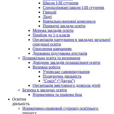
Школи І-ІІІ ступенів
Спеціалізовані школи І-ІІІ ступенів
Гімназії
Ліцеї
Навчально-виховні комплекси
Приватні заклади освіти
Мережа закладів освіти
Прийом до 1-х класів
Організація харчування в закладах загальної
середньої освіти
Охоплення навчанням
Державна підсумкова атестація
Позашкільна освіта та виховання
Довідник закладів позашкільної освіти
Виховна робота
Учнівське самоврядування
Позаурочна діяльність
“Сокіл” (“Джура”)
Організація змістовного дозвілля дітей
Безпека в закладах освіти
Нормативна та правова база
Освітня
діяльність
Нормативно-правовий супровід освітнього
процесу