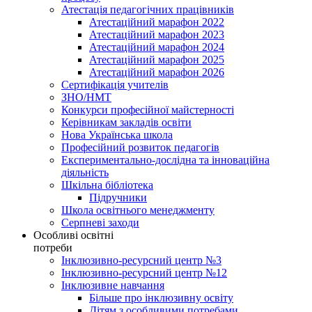
Атестація педагогічних працівників
Атестаційний марафон 2022
Атестаційний марафон 2023
Атестаційний марафон 2024
Атестаційний марафон 2025
Атестаційний марафон 2026
Сертифікація учителів
ЗНО/НМТ
Конкурси професійної майстерності
Керівникам закладів освіти
Нова Українська школа
Професійний розвиток педагогів
Експериментально-дослідна та інноваційна
діяльність
Шкільна бібліотека
Підручники
Школа освітнього менеджменту
Серпневі заходи
Особливі освітні
потреби
Інклюзивно-ресурсний центр №3
Інклюзивно-ресурсний центр №12
Інклюзивне навчання
Більше про інклюзивну освіту
Дітям з особливими потребами