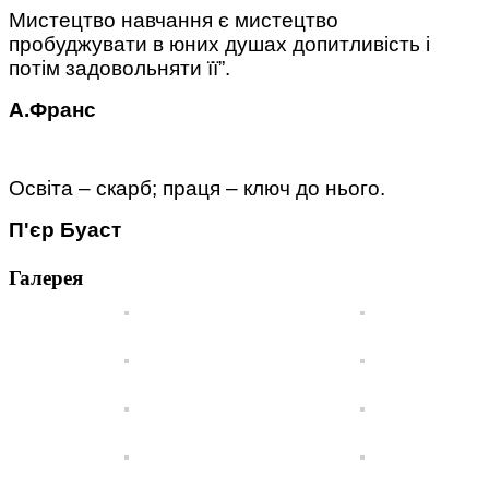
Мистецтво навчання є мистецтво
пробуджувати в юних душах допитливість і
потім задовольняти її”.
А.Франс
Освіта – скарб; праця – ключ до нього.
П'єр Буаст
Галерея