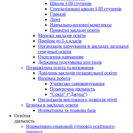
Школи І-ІІІ ступенів
Спеціалізовані школи І-ІІІ ступенів
Гімназії
Ліцеї
Навчально-виховні комплекси
Приватні заклади освіти
Мережа закладів освіти
Прийом до 1-х класів
Організація харчування в закладах загальної
середньої освіти
Охоплення навчанням
Державна підсумкова атестація
Позашкільна освіта та виховання
Довідник закладів позашкільної освіти
Виховна робота
Учнівське самоврядування
Позаурочна діяльність
“Сокіл” (“Джура”)
Організація змістовного дозвілля дітей
Безпека в закладах освіти
Нормативна та правова база
Освітня
діяльність
Нормативно-правовий супровід освітнього
процесу