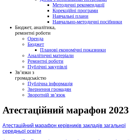
Методичні рекомендації
Корекційні програми
Навчальні плани
Навчально-методичні посібники
Бюджет, аналітика,
ремонтні роботи
Оренда
Бюджет
Планові економічні показники
Аналітичні матеріали
Ремонтні роботи
Публічні закупівлі
Зв’язки з
громадськістю
Публічна інформація
Звернення громадян
Зворотній зв’язок
Атестаційний марафон 2023
Атестаційний марафон керівників закладів загальної
середньої освіти