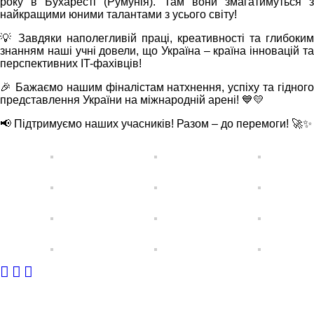
року в Бухаресті (Румунія). Там вони змагатимуться з
найкращими юними талантами з усього світу!
💡 Завдяки наполегливій праці, креативності та глибоким
знанням наші учні довели, що Україна – країна інновацій та
перспективних IT-фахівців!
🎉 Бажаємо нашим фіналістам натхнення, успіху та гідного
представлення України на міжнародній арені! 💙💛
📢 Підтримуємо наших учасників! Разом – до перемоги! 🚀✨