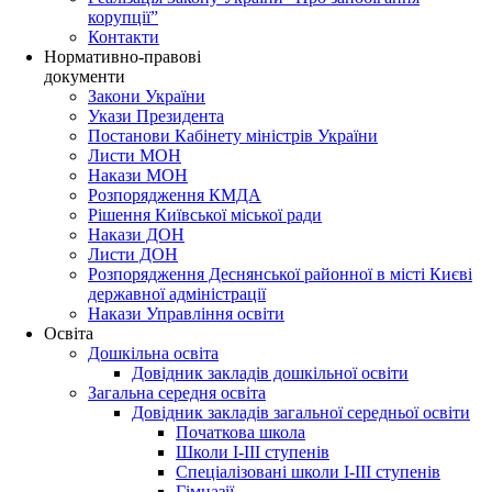
корупції”
Контакти
Нормативно-правові
документи
Закони України
Укази Президента
Постанови Кабінету міністрів України
Листи МОН
Накази МОН
Розпорядження КМДА
Рішення Київської міської ради
Накази ДОН
Листи ДОН
Розпорядження Деснянської районної в місті Києві
державної адміністрації
Накази Управління освіти
Освіта
Дошкільна освіта
Довідник закладів дошкільної освіти
Загальна середня освіта
Довідник закладів загальної середньої освіти
Початкова школа
Школи І-ІІІ ступенів
Спеціалізовані школи І-ІІІ ступенів
Гімназії