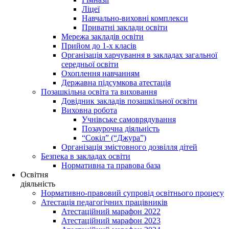
Ліцеї
Навчально-виховні комплекси
Приватні заклади освіти
Мережа закладів освіти
Прийом до 1-х класів
Організація харчування в закладах загальної
середньої освіти
Охоплення навчанням
Державна підсумкова атестація
Позашкільна освіта та виховання
Довідник закладів позашкільної освіти
Виховна робота
Учнівське самоврядування
Позаурочна діяльність
“Сокіл” (“Джура”)
Організація змістовного дозвілля дітей
Безпека в закладах освіти
Нормативна та правова база
Освітня
діяльність
Нормативно-правовий супровід освітнього процесу
Атестація педагогічних працівників
Атестаційний марафон 2022
Атестаційний марафон 2023