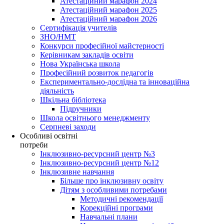
Атестаційний марафон 2024
Атестаційний марафон 2025
Атестаційний марафон 2026
Сертифікація учителів
ЗНО/НМТ
Конкурси професійної майстерності
Керівникам закладів освіти
Нова Українська школа
Професійний розвиток педагогів
Експериментально-дослідна та інноваційна
діяльність
Шкільна бібліотека
Підручники
Школа освітнього менеджменту
Серпневі заходи
Особливі освітні
потреби
Інклюзивно-ресурсний центр №3
Інклюзивно-ресурсний центр №12
Інклюзивне навчання
Більше про інклюзивну освіту
Дітям з особливими потребами
Методичні рекомендації
Корекційні програми
Навчальні плани