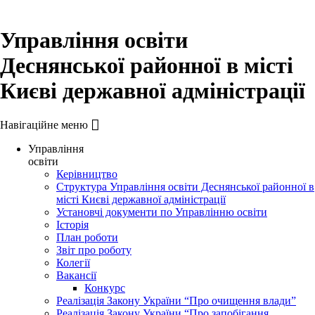
Управління освіти
Деснянської районної в місті
Києві державної адміністрації
Навігаційне меню
Управління
освіти
Керівництво
Структура Управління освіти Деснянської районної в
місті Києві державної адміністрації
Установчі документи по Управлінню освіти
Історія
План роботи
Звіт про роботу
Колегії
Вакансії
Конкурс
Реалізація Закону України “Про очищення влади”
Реалізація Закону України “Про запобігання