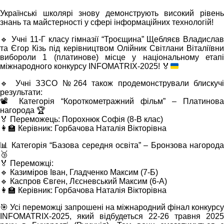
Українські школярі знову демонструють високий рівень
знань та майстерності у сфері інформаційних технологій!
🔹
Учні 11-Г класу гімназії “Троєщина” Щебляєв Владислав
та Єгор Кізь під керівництвом Олійник Світлани Віталіївни
вибороли 1 (платинове) місце у національному етапі
міжнародного конкурсу INFOMATRIX-2025!
🏅
🔹 Учні ЗЗСО №264 також продемонстрували блискучі
результати:
📽 Категорія “Короткометражний фільм” – Платинова
нагорода 🏆
🏅 Переможець: Порохнюк Софія (8-В клас)
👩‍🏫 Керівник: Горбачова Наталія Вікторівна
📊 Категорія “Базова середня освіта” – Бронзова нагорода
🥉
🏅 Переможці:
🔹 Казиміров Іван, Гладченко Максим (7-Б)
🔹 Каспров Євген, Лєсневський Максим (6-А)
👩‍🏫 Керівник: Горбачова Наталія Вікторівна
🎯 Усі переможці запрошені на міжнародний фінал конкурсу
INFOMATRIX-2025, який відбудеться 22-26 травня 2025