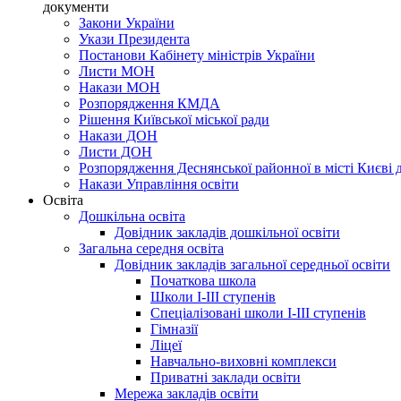
документи
Закони України
Укази Президента
Постанови Кабінету міністрів України
Листи МОН
Накази МОН
Розпорядження КМДА
Рішення Київської міської ради
Накази ДОН
Листи ДОН
Розпорядження Деснянської районної в місті Києві д
Накази Управління освіти
Освіта
Дошкільна освіта
Довідник закладів дошкільної освіти
Загальна середня освіта
Довідник закладів загальної середньої освіти
Початкова школа
Школи І-ІІІ ступенів
Спеціалізовані школи І-ІІІ ступенів
Гімназії
Ліцеї
Навчально-виховні комплекси
Приватні заклади освіти
Мережа закладів освіти