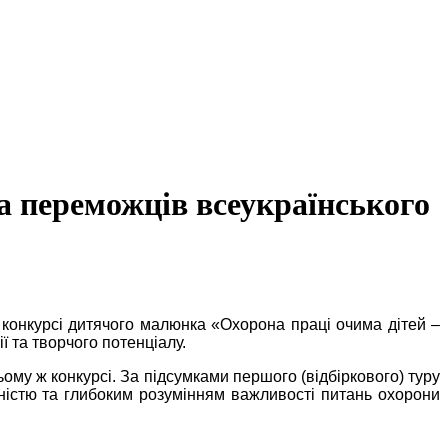
та переможців всеукраїнського
 конкурсі дитячого малюнка «Охорона праці очима дітей –
ї та творчого потенціалу.
му ж конкурсі. За підсумками першого (відбіркового) туру
тивністю та глибоким розумінням важливості питань охорони