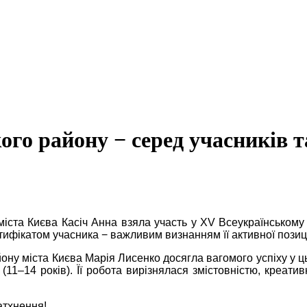
ого району − серед учасників 
ста Києва Касіч Анна взяла участь у XV Всеукраїнському
тифікатом учасника − важливим визнанням її активної позиці
ну міста Києва Марія Лисенко досягла вагомого успіху у цьо
ї (11–14 років). Її робота вирізнялася змістовністю, креа
атхнення!