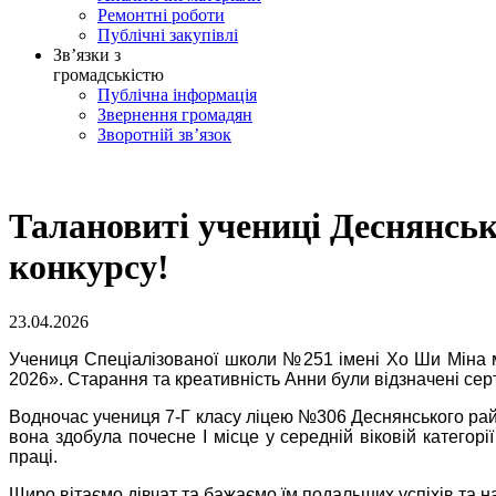
Ремонтні роботи
Публічні закупівлі
Зв’язки з
громадськістю
Публічна інформація
Звернення громадян
Зворотній зв’язок
Талановиті учениці Деснянськ
конкурсу!
23.04.2026
Учениця Спеціалізованої школи №251 імені Хо Ши Міна мі
2026». Старання та креативність Анни були відзначені сер
Водночас учениця 7-Г класу ліцею №306 Деснянського райо
вона здобула почесне І місце у середній віковій категорі
праці.
Щиро вітаємо дівчат та бажаємо їм подальших успіхів та н