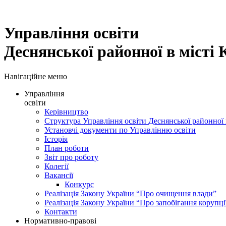
Управління освіти
Деснянської районної в місті 
Навігаційне меню
Управління
освіти
Керівництво
Структура Управління освіти Деснянської районної в
Установчі документи по Управлінню освіти
Історія
План роботи
Звіт про роботу
Колегії
Вакансії
Конкурс
Реалізація Закону України “Про очищення влади”
Реалізація Закону України “Про запобігання корупці
Контакти
Нормативно-правові