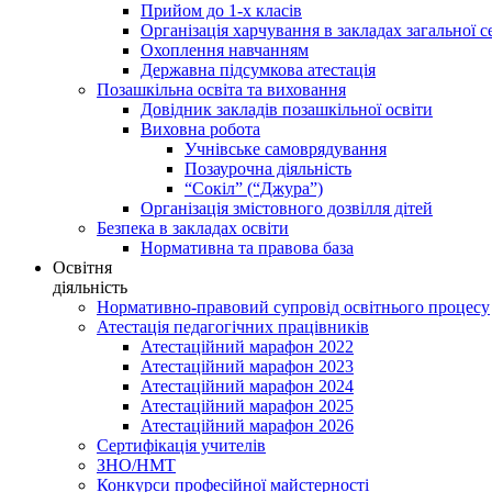
Прийом до 1-х класів
Організація харчування в закладах загальної с
Охоплення навчанням
Державна підсумкова атестація
Позашкільна освіта та виховання
Довідник закладів позашкільної освіти
Виховна робота
Учнівське самоврядування
Позаурочна діяльність
“Сокіл” (“Джура”)
Організація змістовного дозвілля дітей
Безпека в закладах освіти
Нормативна та правова база
Освітня
діяльність
Нормативно-правовий супровід освітнього процесу
Атестація педагогічних працівників
Атестаційний марафон 2022
Атестаційний марафон 2023
Атестаційний марафон 2024
Атестаційний марафон 2025
Атестаційний марафон 2026
Сертифікація учителів
ЗНО/НМТ
Конкурси професійної майстерності