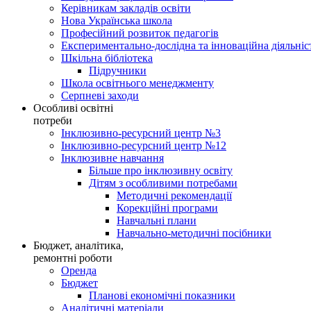
Керівникам закладів освіти
Нова Українська школа
Професійний розвиток педагогів
Експериментально-дослідна та інноваційна діяльніс
Шкільна бібліотека
Підручники
Школа освітнього менеджменту
Серпневі заходи
Особливі освітні
потреби
Інклюзивно-ресурсний центр №3
Інклюзивно-ресурсний центр №12
Інклюзивне навчання
Більше про інклюзивну освіту
Дітям з особливими потребами
Методичні рекомендації
Корекційні програми
Навчальні плани
Навчально-методичні посібники
Бюджет, аналітика,
ремонтні роботи
Оренда
Бюджет
Планові економічні показники
Аналітичні матеріали