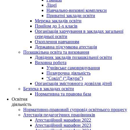
Ліцеї
Навчально-виховні комплекси
Приватні заклади освіти
Мережа закладів освіти
Прийом до 1-х класів
Організація харчування в закладах загальної
середньої освіти
Охоплення навчанням
Державна підсумкова атестація
Позашкільна освіта та виховання
Довідник закладів позашкільної освіти
Виховна робота
Учнівське самоврядування
Позаурочна діяльність
“Сокіл” (“Джура”)
Організація змістовного дозвілля дітей
Безпека в закладах освіти
Нормативна та правова база
Освітня
діяльність
Нормативно-правовий супровід освітнього процесу
Атестація педагогічних працівників
Атестаційний марафон 2022
Атестаційний марафон 2023