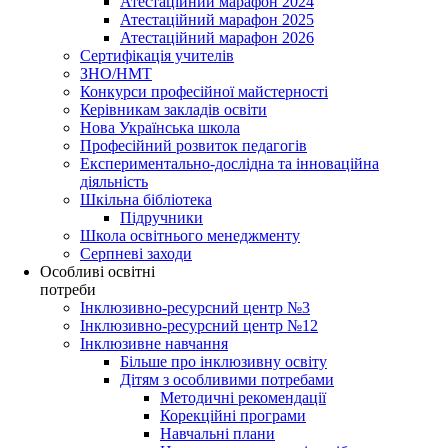
Атестаційний марафон 2024
Атестаційний марафон 2025
Атестаційний марафон 2026
Сертифікація учителів
ЗНО/НМТ
Конкурси професійної майстерності
Керівникам закладів освіти
Нова Українська школа
Професійний розвиток педагогів
Експериментально-дослідна та інноваційна
діяльність
Шкільна бібліотека
Підручники
Школа освітнього менеджменту
Серпневі заходи
Особливі освітні
потреби
Інклюзивно-ресурсний центр №3
Інклюзивно-ресурсний центр №12
Інклюзивне навчання
Більше про інклюзивну освіту
Дітям з особливими потребами
Методичні рекомендації
Корекційні програми
Навчальні плани