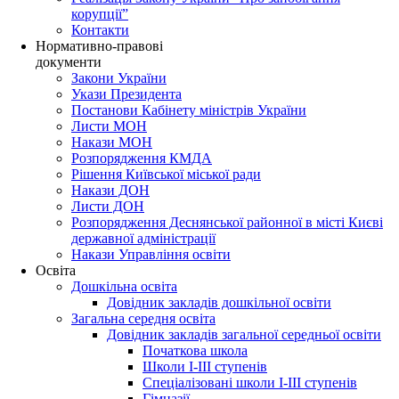
корупції”
Контакти
Нормативно-правові
документи
Закони України
Укази Президента
Постанови Кабінету міністрів України
Листи МОН
Накази МОН
Розпорядження КМДА
Рішення Київської міської ради
Накази ДОН
Листи ДОН
Розпорядження Деснянської районної в місті Києві
державної адміністрації
Накази Управління освіти
Освіта
Дошкільна освіта
Довідник закладів дошкільної освіти
Загальна середня освіта
Довідник закладів загальної середньої освіти
Початкова школа
Школи І-ІІІ ступенів
Спеціалізовані школи І-ІІІ ступенів
Гімназії