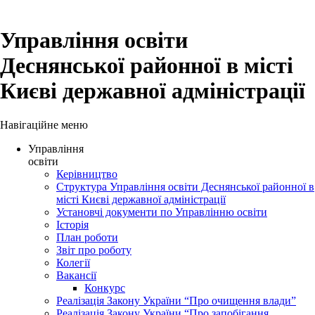
Управління освіти
Деснянської районної в місті
Києві державної адміністрації
Навігаційне меню
Управління
освіти
Керівництво
Структура Управління освіти Деснянської районної в
місті Києві державної адміністрації
Установчі документи по Управлінню освіти
Історія
План роботи
Звіт про роботу
Колегії
Вакансії
Конкурс
Реалізація Закону України “Про очищення влади”
Реалізація Закону України “Про запобігання