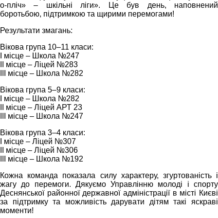
о-пліч» – шкільні ліги». Це був день, наповнений
боротьбою, підтримкою та щирими перемогами!
Результати змагань:
Вікова група 10–11 класи:
І місце – Школа №247
ІІ місце – Ліцей №283
ІІІ місце – Школа №282
Вікова група 5–9 класи:
І місце – Школа №282
ІІ місце – Ліцей АРТ 23
ІІІ місце – Школа №247
Вікова група 3–4 класи:
І місце – Ліцей №307
ІІ місце – Ліцей №306
ІІІ місце – Школа №192
Кожна команда показала силу характеру, згуртованість і
жагу до перемоги. Дякуємо Управлінню молоді і спорту
Деснянської районної державної адміністрації в місті Києві
за підтримку та можливість дарувати дітям такі яскраві
моменти!