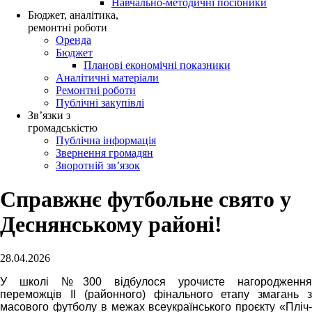
Навчально-методичні посібники
Бюджет, аналітика,
ремонтні роботи
Оренда
Бюджет
Планові економічні показники
Аналітичні матеріали
Ремонтні роботи
Публічні закупівлі
Зв’язки з
громадськістю
Публічна інформація
Звернення громадян
Зворотній зв’язок
Справжнє футбольне свято у
Деснянському районі!
28.04.2026
У школі №300 відбулося урочисте нагородження
переможців ІІ (районного) фінального етапу змагань з
масового футболу в межах всеукраїнського проєкту «Пліч-