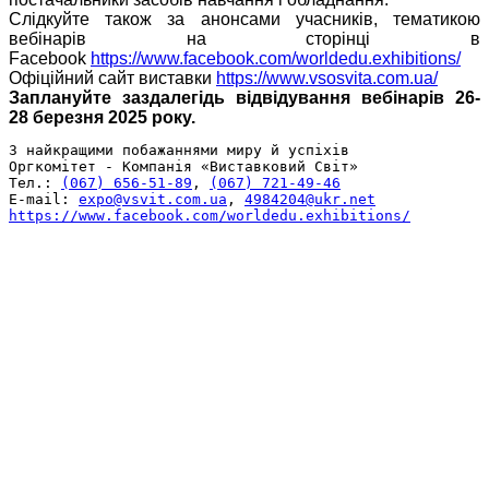
Слідкуйте також за анонсами учасників, тематикою
вебінарів на сторінці в
Facebook
https://www.facebook.com/worldedu.exhibitions/
Офіційний сайт виставки
https://www.vsosvita.com.ua/
Заплануйте заздалегідь відвідування вебінарів 26-
28 березня 2025 року.
З найкращими побажаннями миру й успіхів

Оргкомітет - Компанія «Виставковий Світ»

Тел.: 
(067) 656-51-89
, 
(067) 721-49-46
E-mail: 
expo@vsvit.com.ua
, 
4984204@ukr.net
https://www.facebook.com/worldedu.exhibitions/