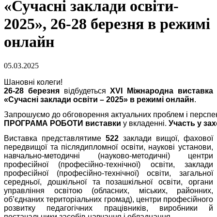
«Сучасні заклади освіти-
2025», 26-28 березня в режимі
онлайн
05.03.2025
Шановні колеги!
26-28 березня
відбудеться
XVI Міжнародна виставка
«Сучасні заклади освіти – 2025» в режимі онлайн
.
Запрошуємо до обговорення актуальних проблем і перспек
ПРОГРАМА РОБОТИ виставки 
у вкладенні. 
Участь у за
Виставка представлятиме
522
заклади вищої, фахової
передвищої та післядипломної освіти, наукові установи,
навчально-методичні (науково-методичні) центри
професійної (професійно-технічної) освіти, заклади
професійної (професійно-технічної) освіти, загальної
середньої, дошкільної та позашкільної освіти, органи
управління освітою (обласних, міських, районних,
об’єднаних територіальних громад), центри професійного
розвитку педагогічних працівників, виробники й
постачальники засобів навчання і обладнання.