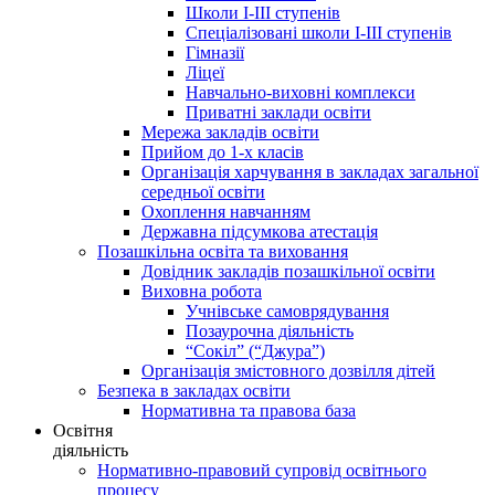
Школи І-ІІІ ступенів
Спеціалізовані школи І-ІІІ ступенів
Гімназії
Ліцеї
Навчально-виховні комплекси
Приватні заклади освіти
Мережа закладів освіти
Прийом до 1-х класів
Організація харчування в закладах загальної
середньої освіти
Охоплення навчанням
Державна підсумкова атестація
Позашкільна освіта та виховання
Довідник закладів позашкільної освіти
Виховна робота
Учнівське самоврядування
Позаурочна діяльність
“Сокіл” (“Джура”)
Організація змістовного дозвілля дітей
Безпека в закладах освіти
Нормативна та правова база
Освітня
діяльність
Нормативно-правовий супровід освітнього
процесу