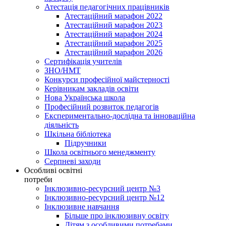
Атестація педагогічних працівників
Атестаційний марафон 2022
Атестаційний марафон 2023
Атестаційний марафон 2024
Атестаційний марафон 2025
Атестаційний марафон 2026
Сертифікація учителів
ЗНО/НМТ
Конкурси професійної майстерності
Керівникам закладів освіти
Нова Українська школа
Професійний розвиток педагогів
Експериментально-дослідна та інноваційна
діяльність
Шкільна бібліотека
Підручники
Школа освітнього менеджменту
Серпневі заходи
Особливі освітні
потреби
Інклюзивно-ресурсний центр №3
Інклюзивно-ресурсний центр №12
Інклюзивне навчання
Більше про інклюзивну освіту
Дітям з особливими потребами