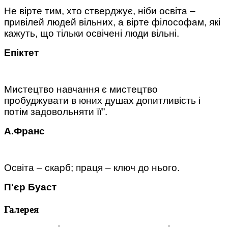
Не вірте тим, хто стверджує, ніби освіта –
привілей людей вільних, а вірте філософам, які
кажуть, що тільки освічені люди вільні.
Епіктет
Мистецтво навчання є мистецтво
пробуджувати в юних душах допитливість і
потім задовольняти її”.
А.Франс
Освіта – скарб; праця – ключ до нього.
П'єр Буаст
Галерея