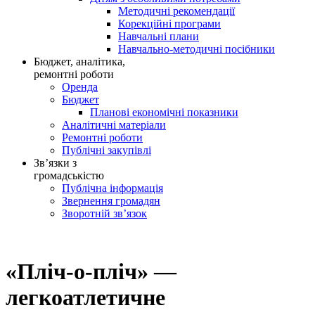
Методичні рекомендації
Корекційні програми
Навчальні плани
Навчально-методичні посібники
Бюджет, аналітика,
ремонтні роботи
Оренда
Бюджет
Планові економічні показники
Аналітичні матеріали
Ремонтні роботи
Публічні закупівлі
Зв’язки з
громадськістю
Публічна інформація
Звернення громадян
Зворотній зв’язок
«Пліч-о-пліч» —
легкоатлетичне