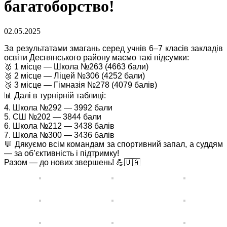
багатоборство!
02.05.2025
За результатами змагань серед учнів 6–7 класів закладів
освіти Деснянського району маємо такі підсумки:
🥇 1 місце — Школа №263 (4663 бали)
🥈 2 місце — Ліцей №306 (4252 бали)
🥉 3 місце — Гімназія №278 (4079 балів)
📊 Далі в турнірній таблиці:
4. Школа №292 — 3992 бали
5. СШ №202 — 3844 бали
6. Школа №212 — 3438 балів
7. Школа №300 — 3436 балів
💬 Дякуємо всім командам за спортивний запал, а суддям
— за об’єктивність і підтримку!
Разом — до нових звершень! 💪🇺🇦