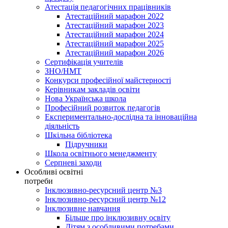
Атестація педагогічних працівників
Атестаційний марафон 2022
Атестаційний марафон 2023
Атестаційний марафон 2024
Атестаційний марафон 2025
Атестаційний марафон 2026
Сертифікація учителів
ЗНО/НМТ
Конкурси професійної майстерності
Керівникам закладів освіти
Нова Українська школа
Професійний розвиток педагогів
Експериментально-дослідна та інноваційна
діяльність
Шкільна бібліотека
Підручники
Школа освітнього менеджменту
Серпневі заходи
Особливі освітні
потреби
Інклюзивно-ресурсний центр №3
Інклюзивно-ресурсний центр №12
Інклюзивне навчання
Більше про інклюзивну освіту
Дітям з особливими потребами