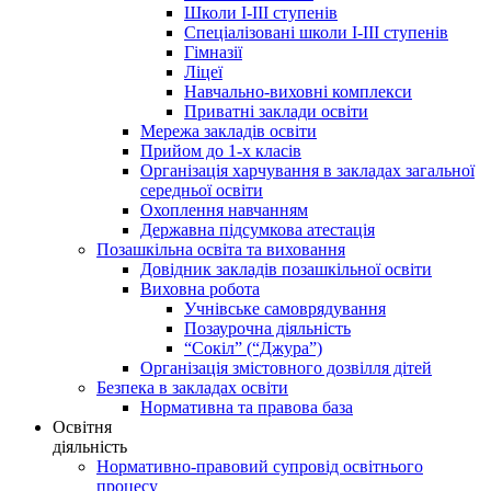
Школи І-ІІІ ступенів
Спеціалізовані школи І-ІІІ ступенів
Гімназії
Ліцеї
Навчально-виховні комплекси
Приватні заклади освіти
Мережа закладів освіти
Прийом до 1-х класів
Організація харчування в закладах загальної
середньої освіти
Охоплення навчанням
Державна підсумкова атестація
Позашкільна освіта та виховання
Довідник закладів позашкільної освіти
Виховна робота
Учнівське самоврядування
Позаурочна діяльність
“Сокіл” (“Джура”)
Організація змістовного дозвілля дітей
Безпека в закладах освіти
Нормативна та правова база
Освітня
діяльність
Нормативно-правовий супровід освітнього
процесу