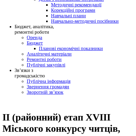
Методичні рекомендації
Корекційні програми
Навчальні плани
Навчально-методичні посібники
Бюджет, аналітика,
ремонтні роботи
Оренда
Бюджет
Планові економічні показники
Аналітичні матеріали
Ремонтні роботи
Публічні закупівлі
Зв’язки з
громадськістю
Публічна інформація
Звернення громадян
Зворотній зв’язок
ІІ (районний) етап ХVІІІ
Міського конкурсу читців,