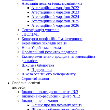
Атестація педагогічних працівників
Атестаційний марафон 2022
Атестаційний марафон 2023
Атестаційний марафон 2024
Атестаційний марафон 2025
Атестаційний марафон 2026
Сертифікація учителів
ЗНО/НМТ
Конкурси професійної майстерності
Керівникам закладів освіти
Нова Українська школа
Професійний розвиток педагогів
Експериментально-дослідна та інноваційна
діяльність
Шкільна бібліотека
Підручники
Школа освітнього менеджменту
Серпневі заходи
Особливі освітні
потреби
Інклюзивно-ресурсний центр №3
Інклюзивно-ресурсний центр №12
Інклюзивне навчання
Більше про інклюзивну освіту
Дітям з особливими потребами