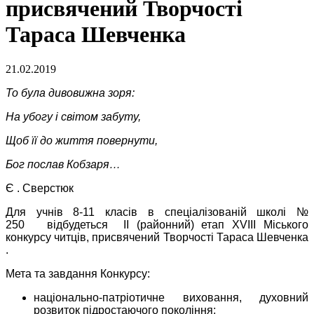
присвячений Творчості
Тараса Шевченка
21.02.2019
То була дивовижна зоря:
На убогу і світом забуту,
Щоб її до життя повернути,
Бог послав Кобзаря…
Є . Сверстюк
Для учнів 8-11 класів в спеціалізованій школі №
250
відбудеться ІІ (районний) етап ХVІІІ Міського
конкурсу читців, присвячений Творчості Тараса Шевченка
.
Мета та завдання Конкурсу:
національно-патріотичне виховання, духовний
розвиток підростаючого покоління;