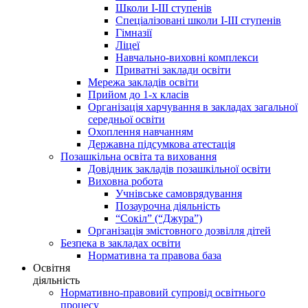
Школи І-ІІІ ступенів
Спеціалізовані школи І-ІІІ ступенів
Гімназії
Ліцеї
Навчально-виховні комплекси
Приватні заклади освіти
Мережа закладів освіти
Прийом до 1-х класів
Організація харчування в закладах загальної
середньої освіти
Охоплення навчанням
Державна підсумкова атестація
Позашкільна освіта та виховання
Довідник закладів позашкільної освіти
Виховна робота
Учнівське самоврядування
Позаурочна діяльність
“Сокіл” (“Джура”)
Організація змістовного дозвілля дітей
Безпека в закладах освіти
Нормативна та правова база
Освітня
діяльність
Нормативно-правовий супровід освітнього
процесу