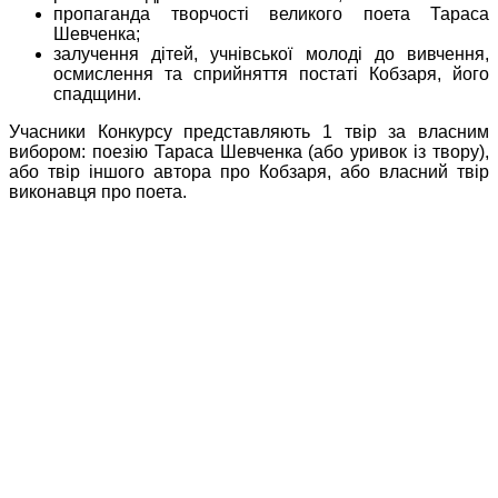
пропаганда творчості великого поета Тараса
Шевченка;
залучення дітей, учнівської молоді до вивчення,
осмислення та сприйняття постаті Кобзаря, його
спадщини.
Учасники Конкурсу представляють 1 твір за власним
вибором: поезію Тараса Шевченка (або уривок із твору),
або твір іншого автора про Кобзаря, або власний твір
виконавця про поета.