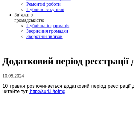
Ремонтні роботи
Публічні закупівлі
Зв’язки з
громадськістю
Публічна інформація
Звернення громадян
Зворотній зв’язок
Додатковий період реєстрації 
10.05.2024
10 травня розпочинається додатковий період реєстрації д
читайте тут
http://surl.li/tofmg