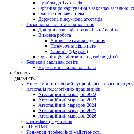
Прийом до 1-х класів
Організація харчування в закладах загальної с
Охоплення навчанням
Державна підсумкова атестація
Позашкільна освіта та виховання
Довідник закладів позашкільної освіти
Виховна робота
Учнівське самоврядування
Позаурочна діяльність
“Сокіл” (“Джура”)
Організація змістовного дозвілля дітей
Безпека в закладах освіти
Нормативна та правова база
Освітня
діяльність
Нормативно-правовий супровід освітнього процесу
Атестація педагогічних працівників
Атестаційний марафон 2022
Атестаційний марафон 2023
Атестаційний марафон 2024
Атестаційний марафон 2025
Атестаційний марафон 2026
Сертифікація учителів
ЗНО/НМТ
Конкурси професійної майстерності