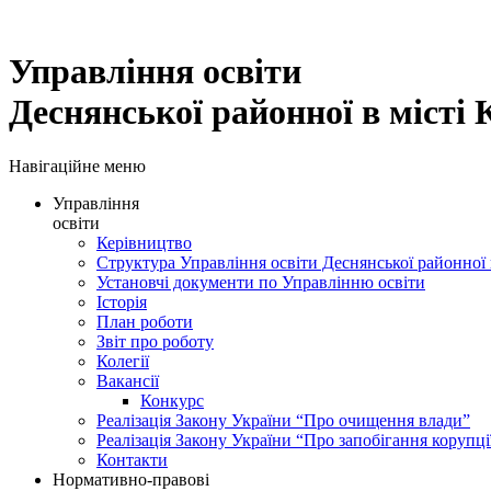
Управління освіти
Деснянської районної в місті 
Навігаційне меню
Управління
освіти
Керівництво
Структура Управління освіти Деснянської районної в
Установчі документи по Управлінню освіти
Історія
План роботи
Звіт про роботу
Колегії
Вакансії
Конкурс
Реалізація Закону України “Про очищення влади”
Реалізація Закону України “Про запобігання корупці
Контакти
Нормативно-правові