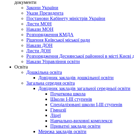
документи
Закони України
Укази Президента
Постанови Кабінету міністрів України
Листи МОН
Накази МОН
Розпорядження КМДА
Рішення Київської міської ради
Накази ДОН
Листи ДОН
Розпорядження Деснянської районної в місті Києві д
Накази Управління освіти
Освіта
Дошкільна освіта
Довідник закладів дошкільної освіти
Загальна середня освіта
Довідник закладів загальної середньої освіти
Початкова школа
Школи І-ІІІ ступенів
Спеціалізовані школи І-ІІІ ступенів
Гімназії
Ліцеї
Навчально-виховні комплекси
Приватні заклади освіти
Мережа закладів освіти