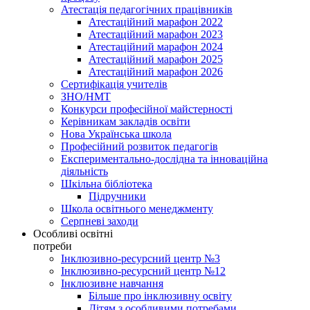
Атестація педагогічних працівників
Атестаційний марафон 2022
Атестаційний марафон 2023
Атестаційний марафон 2024
Атестаційний марафон 2025
Атестаційний марафон 2026
Сертифікація учителів
ЗНО/НМТ
Конкурси професійної майстерності
Керівникам закладів освіти
Нова Українська школа
Професійний розвиток педагогів
Експериментально-дослідна та інноваційна
діяльність
Шкільна бібліотека
Підручники
Школа освітнього менеджменту
Серпневі заходи
Особливі освітні
потреби
Інклюзивно-ресурсний центр №3
Інклюзивно-ресурсний центр №12
Інклюзивне навчання
Більше про інклюзивну освіту
Дітям з особливими потребами