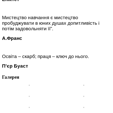
Мистецтво навчання є мистецтво
пробуджувати в юних душах допитливість і
потім задовольняти її”.
А.Франс
Освіта – скарб; праця – ключ до нього.
П'єр Буаст
Галерея