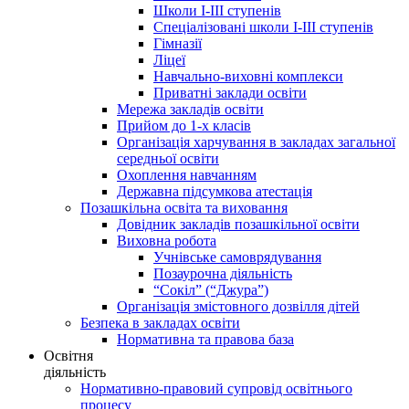
Школи І-ІІІ ступенів
Спеціалізовані школи І-ІІІ ступенів
Гімназії
Ліцеї
Навчально-виховні комплекси
Приватні заклади освіти
Мережа закладів освіти
Прийом до 1-х класів
Організація харчування в закладах загальної
середньої освіти
Охоплення навчанням
Державна підсумкова атестація
Позашкільна освіта та виховання
Довідник закладів позашкільної освіти
Виховна робота
Учнівське самоврядування
Позаурочна діяльність
“Сокіл” (“Джура”)
Організація змістовного дозвілля дітей
Безпека в закладах освіти
Нормативна та правова база
Освітня
діяльність
Нормативно-правовий супровід освітнього
процесу