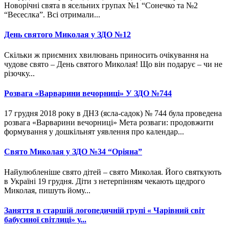
Новорічні свята в ясельних групах №1 “Сонечко та №2
“Весеслка”. Всі отримали...
День святого Миколая у ЗДО №12
Скільки ж приємних хвилювань приносить очікування на
чудове свято – День святого Миколая! Що він подарує – чи не
різочку...
Розвага «Варварини вечорниці» У ЗДО №744
17 грудня 2018 року в ДНЗ (ясла-садок) № 744 була проведена
розвага «Варварини вечорниці» Мета розваги: продовжити
формування у дошкільнят уявлення про календар...
Свято Миколая у ЗДО №34 “Оріяна”
Найулюбленіше свято дітей – свято Миколая. Його святкують
в Україні 19 грудня. Діти з нетерпінням чекають щедрого
Миколая, пишуть йому...
Заняття в старшій логопедичній групі « Чарівний світ
бабусиної світлиці» у...