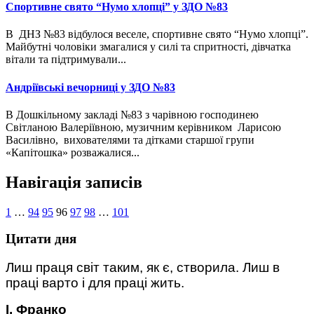
Спортивне свято “Нумо хлопці” у ЗДО №83
В ДНЗ №83 відбулося веселе, спортивне свято “Нумо хлопці”.
Майбутні чоловіки змагалися у силі та спритності, дівчатка
вітали та підтримували...
Андріївські вечорниці у ЗДО №83
В Дошкільному закладі №83 з чарівною господинею
Світланою Валеріївною, музичним керівником Ларисою
Василівно, вихователями та дітками старшої групи
«Капітошка» розважалися...
Навігація записів
1
…
94
95
96
97
98
…
101
Цитати дня
Лиш праця світ таким, як є, створила. Лиш в
праці варто і для праці жить.
І. Франко