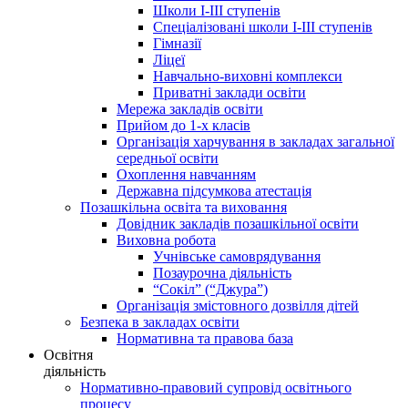
Школи І-ІІІ ступенів
Спеціалізовані школи І-ІІІ ступенів
Гімназії
Ліцеї
Навчально-виховні комплекси
Приватні заклади освіти
Мережа закладів освіти
Прийом до 1-х класів
Організація харчування в закладах загальної
середньої освіти
Охоплення навчанням
Державна підсумкова атестація
Позашкільна освіта та виховання
Довідник закладів позашкільної освіти
Виховна робота
Учнівське самоврядування
Позаурочна діяльність
“Сокіл” (“Джура”)
Організація змістовного дозвілля дітей
Безпека в закладах освіти
Нормативна та правова база
Освітня
діяльність
Нормативно-правовий супровід освітнього
процесу