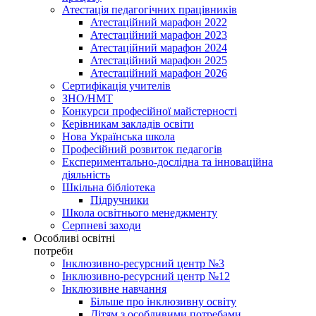
Атестація педагогічних працівників
Атестаційний марафон 2022
Атестаційний марафон 2023
Атестаційний марафон 2024
Атестаційний марафон 2025
Атестаційний марафон 2026
Сертифікація учителів
ЗНО/НМТ
Конкурси професійної майстерності
Керівникам закладів освіти
Нова Українська школа
Професійний розвиток педагогів
Експериментально-дослідна та інноваційна
діяльність
Шкільна бібліотека
Підручники
Школа освітнього менеджменту
Серпневі заходи
Особливі освітні
потреби
Інклюзивно-ресурсний центр №3
Інклюзивно-ресурсний центр №12
Інклюзивне навчання
Більше про інклюзивну освіту
Дітям з особливими потребами