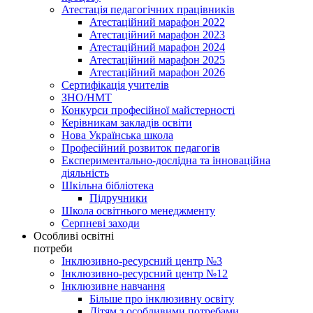
Атестація педагогічних працівників
Атестаційний марафон 2022
Атестаційний марафон 2023
Атестаційний марафон 2024
Атестаційний марафон 2025
Атестаційний марафон 2026
Сертифікація учителів
ЗНО/НМТ
Конкурси професійної майстерності
Керівникам закладів освіти
Нова Українська школа
Професійний розвиток педагогів
Експериментально-дослідна та інноваційна
діяльність
Шкільна бібліотека
Підручники
Школа освітнього менеджменту
Серпневі заходи
Особливі освітні
потреби
Інклюзивно-ресурсний центр №3
Інклюзивно-ресурсний центр №12
Інклюзивне навчання
Більше про інклюзивну освіту
Дітям з особливими потребами