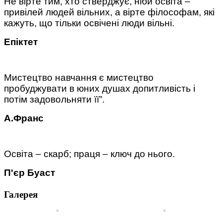
Не вірте тим, хто стверджує, ніби освіта –
привілей людей вільних, а вірте філософам, які
кажуть, що тільки освічені люди вільні.
Епіктет
Мистецтво навчання є мистецтво
пробуджувати в юних душах допитливість і
потім задовольняти її”.
А.Франс
Освіта – скарб; праця – ключ до нього.
П'єр Буаст
Галерея