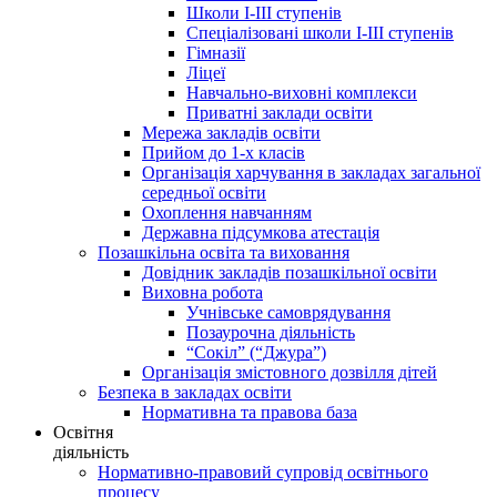
Школи І-ІІІ ступенів
Спеціалізовані школи І-ІІІ ступенів
Гімназії
Ліцеї
Навчально-виховні комплекси
Приватні заклади освіти
Мережа закладів освіти
Прийом до 1-х класів
Організація харчування в закладах загальної
середньої освіти
Охоплення навчанням
Державна підсумкова атестація
Позашкільна освіта та виховання
Довідник закладів позашкільної освіти
Виховна робота
Учнівське самоврядування
Позаурочна діяльність
“Сокіл” (“Джура”)
Організація змістовного дозвілля дітей
Безпека в закладах освіти
Нормативна та правова база
Освітня
діяльність
Нормативно-правовий супровід освітнього
процесу