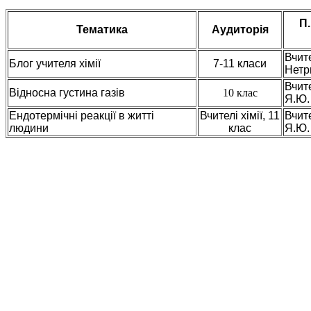
П.
Тематика
Аудиторія
Вчит
Блог учителя хімії
7-11 класи
Нетр
Вчит
Відносна густина газів
10 клас
Я.Ю.
Ендотермічні реакції в житті
Вчителі хімії, 11
Вчит
людини
клас
Я.Ю.